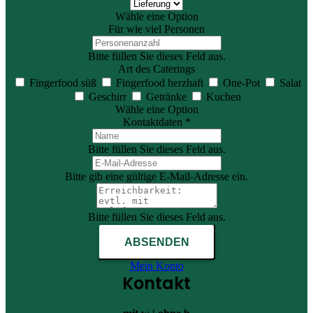
Wähle eine Option
Für wie viel Personen
Bitte füllen Sie dieses Feld aus.
Art des Caterings
Fingerfood süß
Fingerfood herzhaft
One-Pot
Salat
Geschirr
Getränke
Kuchen
Wähle eine Option
Kontaktdaten *
Bitte füllen Sie dieses Feld aus.
Bitte gib eine gültige E-Mail-Adresse ein.
Bitte füllen Sie dieses Feld aus.
ABSENDEN
Mein Konto
Kontakt