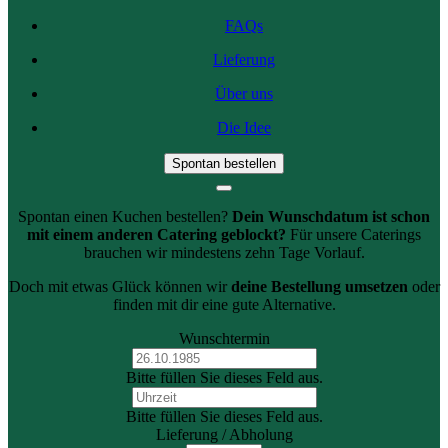
FAQs
Lieferung
Über uns
Die Idee
Spontan bestellen
Spontan einen Kuchen bestellen?
Dein Wunschdatum ist schon
mit einem anderen Catering geblockt?
Für unsere Caterings
brauchen wir mindestens zehn Tage Vorlauf.
Doch mit etwas Glück können wir
deine Bestellung umsetzen
oder
finden mit dir eine gute Alternative.
Wunschtermin
Bitte füllen Sie dieses Feld aus.
Bitte füllen Sie dieses Feld aus.
Lieferung / Abholung