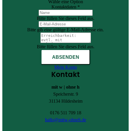
Wähle eine Option
Kontaktdaten *
Bitte füllen Sie dieses Feld aus.
Bitte gib eine gültige E-Mail-Adresse ein.
Bitte füllen Sie dieses Feld aus.
ABSENDEN
Mein Konto
Kontakt
mit w | ohne h
Speicherstr. 9
31134 Hildesheim
0176 511 709 18
hallo@mitw-ohneh.de