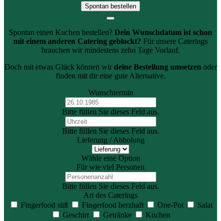
Spontan bestellen
Spontan einen Kuchen bestellen?
Dein Wunschdatum ist schon
mit einem anderen Catering geblockt?
Für unsere Caterings
brauchen wir mindestens zehn Tage Vorlauf.
Doch mit etwas Glück können wir
deine Bestellung umsetzen
oder
finden mit dir eine gute Alternative.
Wunschtermin
Bitte füllen Sie dieses Feld aus.
Bitte füllen Sie dieses Feld aus.
Lieferung / Abholung
Wähle eine Option
Für wie viel Personen
Bitte füllen Sie dieses Feld aus.
Art des Caterings
Fingerfood süß
Fingerfood herzhaft
One-Pot
Salat
Geschirr
Getränke
Kuchen