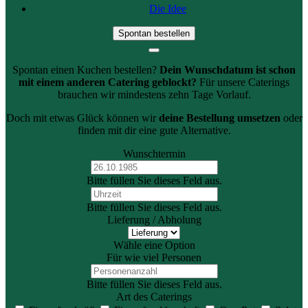
Die Idee
Spontan bestellen
Spontan einen Kuchen bestellen?
Dein Wunschdatum ist schon
mit einem anderen Catering geblockt?
Für unsere Caterings
brauchen wir mindestens zehn Tage Vorlauf.
Doch mit etwas Glück können wir
deine Bestellung umsetzen
oder
finden mit dir eine gute Alternative.
Wunschtermin
Bitte füllen Sie dieses Feld aus.
Bitte füllen Sie dieses Feld aus.
Lieferung / Abholung
Wähle eine Option
Für wie viel Personen
Bitte füllen Sie dieses Feld aus.
Art des Caterings