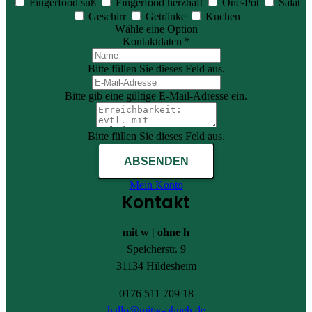
Fingerfood süß
Fingerfood herzhaft
One-Pot
Salat
Geschirr
Getränke
Kuchen
Wähle eine Option
Kontaktdaten *
Bitte füllen Sie dieses Feld aus.
Bitte gib eine gültige E-Mail-Adresse ein.
Bitte füllen Sie dieses Feld aus.
ABSENDEN
Mein Konto
Kontakt
mit w | ohne h
Speicherstr. 9
31134 Hildesheim
0176 511 709 18
hallo@mitw-ohneh.de