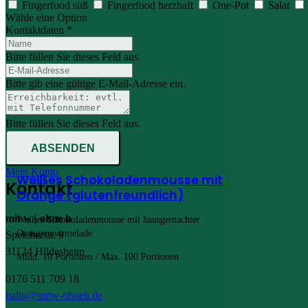
Fingerfood süß
Fingerfood herzhaft
One-Pot
Salat
Wähle eine Option
Kontaktdaten *
Bitte füllen Sie dieses Feld aus.
Bitte gib eine gültige E-Mail-Adresse ein.
Bitte füllen Sie dieses Feld aus.
ABSENDEN
Mein Konto
Weißes Schokoladenmousse mit
Kontakt
Orange (glutenfreundlich)
mit w | ohne h
Weißes Schokoladenmousse mit hausgemachter
Orangenmarmelade.
Speicherstr. 9
31134 Hildesheim
Mind. 10 Portionen / Max. 100 Portionen
0176 511 709 18
hallo@mitw-ohneh.de