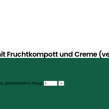
undlich)
t Fruchtkompott und Creme (veg
n, glutenfreundlich) Menge