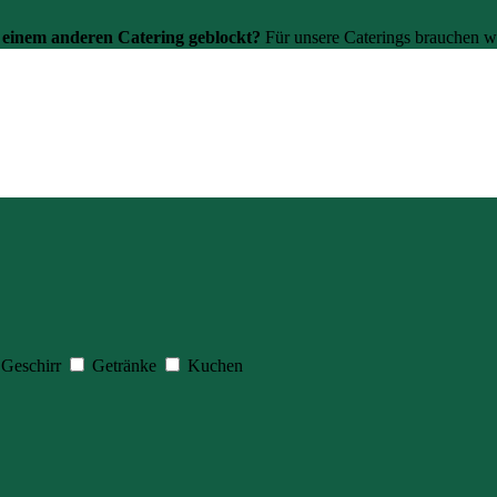
einem anderen Catering geblockt?
Für unsere Caterings brauchen w
inden mit dir eine gute Alternative.
Geschirr
Getränke
Kuchen