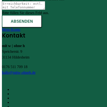
Bitte füllen Sie dieses Feld aus.
ABSENDEN
Mein Konto
Kontakt
mit w | ohne h
Speicherstr. 9
31134 Hildesheim
0176 511 709 18
hallo@mitw-ohneh.de