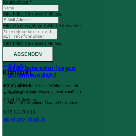
Kontaktdaten *
Bitte füllen Sie dieses Feld aus.
Bitte gib eine gültige E-Mail-Adresse ein.
Bitte füllen Sie dieses Feld aus.
ABSENDEN
Mein Konto
Wildkräutersalat (vegan,
Kontakt
glutenfreundlich)
mit w | ohne h
Salat aus verschiedenen Wildkräutern mit
Himbeerdressing (vegan, glutenfreundlich)
Speicherstr. 9
31134 Hildesheim
Mind. 10 Portionen / Max. 50 Portionen
0176 511 709 18
hallo@mitw-ohneh.de