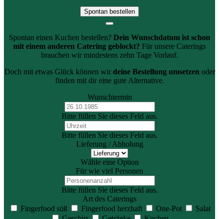
Spontan bestellen
Spontan einen Kuchen bestellen?
Dein Wunschdatum ist schon
mit einem anderen Catering geblockt?
Für unsere Caterings
brauchen wir mindestens zehn Tage Vorlauf.
Doch mit etwas Glück können wir
deine Bestellung umsetzen
oder
finden mit dir eine gute Alternative.
Wunschtermin
Bitte füllen Sie dieses Feld aus.
Bitte füllen Sie dieses Feld aus.
Lieferung / Abholung
Wähle eine Option
Für wie viel Personen
Bitte füllen Sie dieses Feld aus.
Art des Caterings
Fingerfood süß
Fingerfood herzhaft
One-Pot
Salat
Geschirr
Getränke
Kuchen