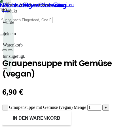
Nachhaltiges Catering
Hinzugefügt zu deinen
Favoriten
Skip to main content
Skip to footer
Start
Produkt
/
One-Pot
wurde
/
One-Pot warm
deinem
/
Graupensuppe mit Gemüse (vegan)
Warenkorb
hinzugefügt.
Graupensuppe mit Gemüse
(vegan)
6,90
€
Graupensuppe mit Gemüse (vegan) Menge
IN DEN WARENKORB