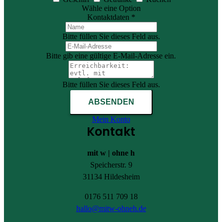
Wähle eine Option
Kontaktdaten *
Bitte füllen Sie dieses Feld aus.
Bitte gib eine gültige E-Mail-Adresse ein.
Bitte füllen Sie dieses Feld aus.
ABSENDEN
Mein Konto
Kontakt
mit w | ohne h
Speicherstr. 9
31134 Hildesheim
0176 511 709 18
hallo@mitw-ohneh.de