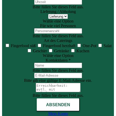
Bitte füllen Sie dieses Feld aus.
Lieferung / Abholung
Wähle eine Option
Für wie viel Personen
Bitte füllen Sie dieses Feld aus.
Art des Caterings
Fingerfood süß
Fingerfood herzhaft
One-Pot
Salat
Geschirr
Getränke
Kuchen
Wähle eine Option
Kontaktdaten *
Bitte füllen Sie dieses Feld aus.
Bitte gib eine gültige E-Mail-Adresse ein.
Bitte füllen Sie dieses Feld aus.
ABSENDEN
Mein Konto