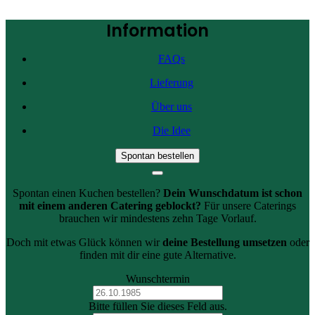
Information
FAQs
Lieferung
Über uns
Die Idee
Spontan bestellen
Spontan einen Kuchen bestellen?
Dein Wunschdatum ist schon
mit einem anderen Catering geblockt?
Für unsere Caterings
brauchen wir mindestens zehn Tage Vorlauf.
Doch mit etwas Glück können wir
deine Bestellung umsetzen
oder
finden mit dir eine gute Alternative.
Wunschtermin
Bitte füllen Sie dieses Feld aus.