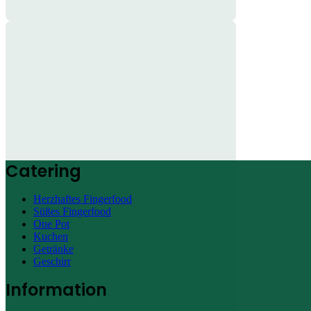
Catering
Herzhaftes Fingerfood
Süßes Fingerfood
One Pot
Kuchen
Getränke
Geschirr
Information