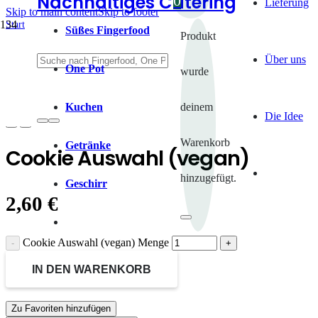
Nachhaltiges Catering
0
Lieferung
Skip to main content
Skip to footer
Start
Süßes Fingerfood
Produkt
/
Snacks
Über uns
/
One Pot
wurde
Snacks süß
/
Cookie Auswahl (vegan)
Kuchen
deinem
Die Idee
Warenkorb
Getränke
Cookie Auswahl (vegan)
hinzugefügt.
Geschirr
2,60
€
Cookie Auswahl (vegan) Menge
IN DEN WARENKORB
Zu Favoriten hinzufügen