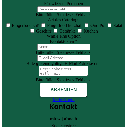
Für wie viel Personen
Bitte füllen Sie dieses Feld aus.
Art des Caterings
Fingerfood süß
Fingerfood herzhaft
One-Pot
Salat
Geschirr
Getränke
Kuchen
Wähle eine Option
Kontaktdaten *
Bitte füllen Sie dieses Feld aus.
Bitte gib eine gültige E-Mail-Adresse ein.
Bitte füllen Sie dieses Feld aus.
ABSENDEN
Mein Konto
Kontakt
mit w | ohne h
Speicherstr. 9