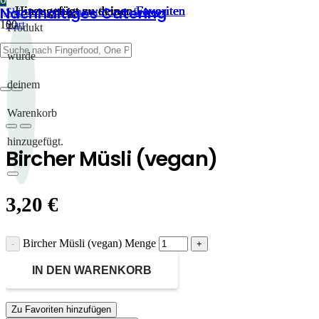
Nachhaltiges Catering
Hinzugefügt zu deinen
Hinzugefügt zu deinen
Hinzugefügt zu deinen
Hinzugefügt zu deinen
Hinzugefügt zu deinen
Favoriten
Favoriten
Favoriten
Favoriten
Favoriten
Skip to main content
Skip to footer
Start
Produkt
/
Snacks
wurde
/
Snacks süß
deinem
/
Bircher Müsli (vegan)
Warenkorb
hinzugefügt.
Bircher Müsli (vegan)
3,20
€
Bircher Müsli (vegan) Menge
IN DEN WARENKORB
Zu Favoriten hinzufügen