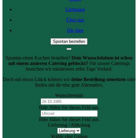
Lieferung
Über uns
Die Idee
Spontan bestellen
Spontan einen Kuchen bestellen?
Dein Wunschdatum ist schon
mit einem anderen Catering geblockt?
Für unsere Caterings
brauchen wir mindestens zehn Tage Vorlauf.
Doch mit etwas Glück können wir
deine Bestellung umsetzen
oder
finden mit dir eine gute Alternative.
Wunschtermin
Bitte füllen Sie dieses Feld aus.
Bitte füllen Sie dieses Feld aus.
Lieferung / Abholung
Wähle eine Option