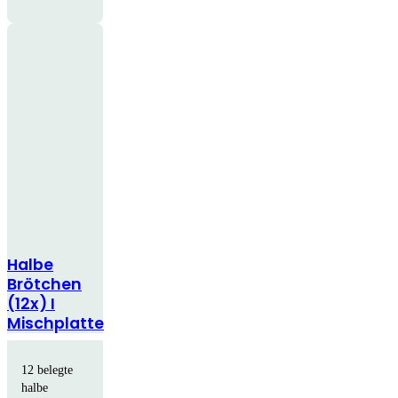
Halbe
Brötchen
(12x) I
Mischplatte
12 belegte
halbe