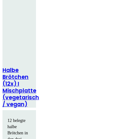
Halbe
Brötchen
(12x) I
Mischplatte
(vegetarisch
/ vegan)
12 belegte
halbe
Brötchen in
den drei