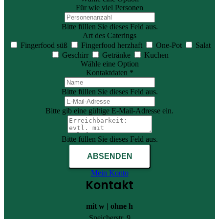
Für wie viel Personen
Bitte füllen Sie dieses Feld aus.
Art des Caterings
Fingerfood süß
Fingerfood herzhaft
One-Pot
Salat
Geschirr
Getränke
Kuchen
Wähle eine Option
Kontaktdaten *
Bitte füllen Sie dieses Feld aus.
Bitte gib eine gültige E-Mail-Adresse ein.
Bitte füllen Sie dieses Feld aus.
ABSENDEN
Mein Konto
Kontakt
mit w | ohne h
Speicherstr. 9