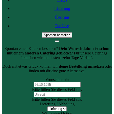
Lieferung
Über uns
Die Idee
Spontan bestellen
Spontan einen Kuchen bestellen?
Dein Wunschdatum ist schon
mit einem anderen Catering geblockt?
Für unsere Caterings
brauchen wir mindestens zehn Tage Vorlauf.
Doch mit etwas Glück können wir
deine Bestellung umsetzen
oder
finden mit dir eine gute Alternative.
Wunschtermin
Bitte füllen Sie dieses Feld aus.
Bitte füllen Sie dieses Feld aus.
Lieferung / Abholung
Wähle eine Option